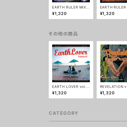
EARTH RULER MIXX
EARTH RULER
X vol.28
X vol.27
¥1,320
¥1,320
その他の商品
EARTH LOVER vol.1
REVELATION v
4
¥1,320
¥1,320
CATEGORY