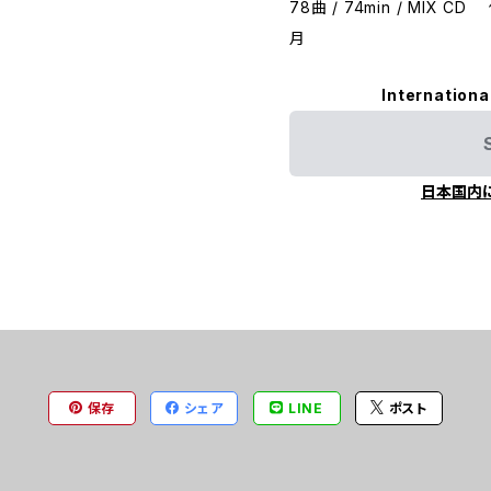
78曲 / 74min / MIX C
月
Internationa
日本国内
保存
シェア
LINE
ポスト