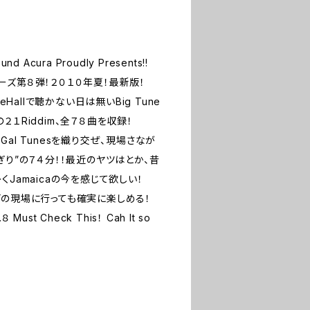
 Acura Proudly Presents!!
シリーズ第８弾！２０１０年夏！最新版！
eHallで聴かない日は無いBig Tune
１Riddim、全７８曲を収録！
nes, Gal Tunesを織り交ぜ、現場さなが
ぎり”の７４分！！最近のヤツはとか、昔
Jamaicaの今を感じて欲しい！
どの現場に行っても確実に楽しめる！
８ Must Check This！ Cah It so