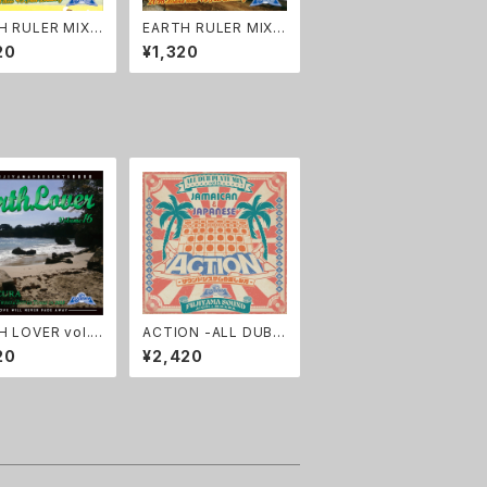
H RULER MIXX
EARTH RULER MIXX
.24
X vol.23
20
¥1,320
 LOVER vol.1
ACTION -ALL DUB P
LATE MIX VOL.12-
20
¥2,420