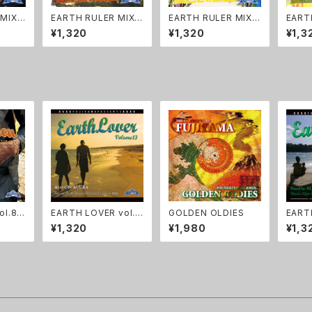
 MIXX
EARTH RULER MIXX
EARTH RULER MIXX
EART
X vol.26
X vol.25
X vol
¥1,320
¥1,320
¥1,3
ol.8
EARTH LOVER vol.1
GOLDEN OLDIES
EARTH
3
6
¥1,320
¥1,980
¥1,3